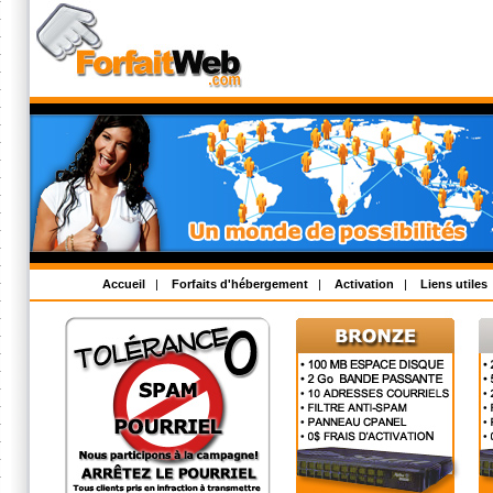
Accueil
|
Forfaits d'hébergement
|
Activation
|
Liens utiles